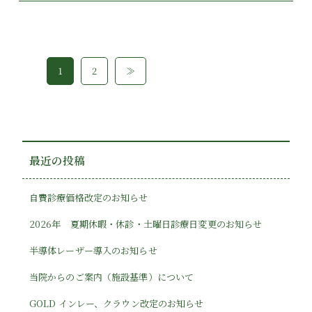
1
2
≫
最近の投稿
自費診療価格改定のお知らせ
2026年 夏期休暇・休診・土曜日診療日変更のお知らせ
半導体レーザー導入のお知らせ
当院からのご案内（施設基準）について
GOLD インレー、クラウン改定のお知らせ