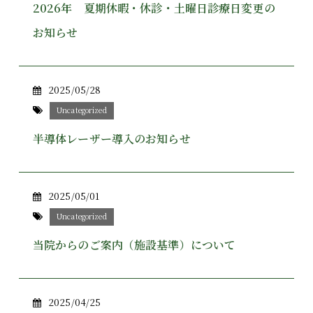
2026年 夏期休暇・休診・土曜日診療日変更の
お知らせ
2025/05/28
Uncategorized
半導体レーザー導入のお知らせ
2025/05/01
Uncategorized
当院からのご案内（施設基準）について
2025/04/25